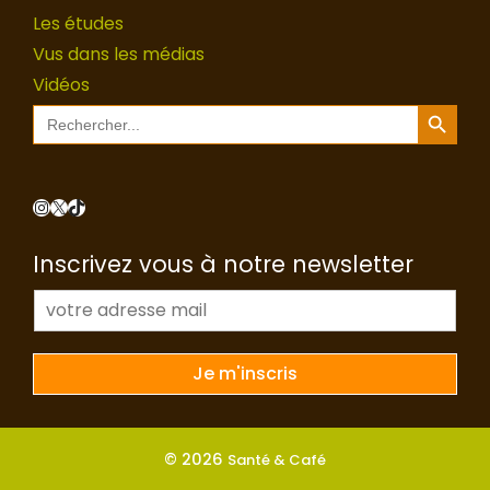
Les études
Vus dans les médias
Vidéos
Search Button
Search
for:
Instagram
X
TikTok
Inscrivez vous à notre newsletter
E
-
m
a
Je m'inscris
i
l
*
© 2026
Santé & Café