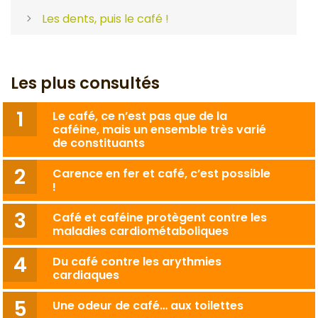
Les dents, puis le café !
Les plus consultés
Le café, ce n’est pas que de la
caféine, mais un ensemble très varié
de constituants
Carence en fer et café, c’est possible
!
Café et caféine protègent contre les
maladies cardiométaboliques
Du café contre les arythmies
cardiaques
Une odeur de café… aux toilettes