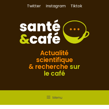
Aller
Twitter
Instagram
Tiktok
au
contenu
Actualité
scientifique
& recherche
sur
le café
Menu