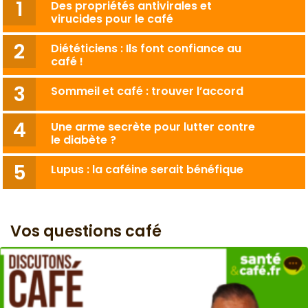
Des propriétés antivirales et
virucides pour le café
Diététiciens : Ils font confiance au
café !
Sommeil et café : trouver l’accord
Une arme secrète pour lutter contre
le diabète ?
Lupus : la caféine serait bénéfique
Vos questions café