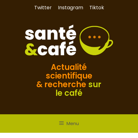
Aller
Twitter
Instagram
Tiktok
au
contenu
Actualité
scientifique
& recherche
sur
le café
Menu