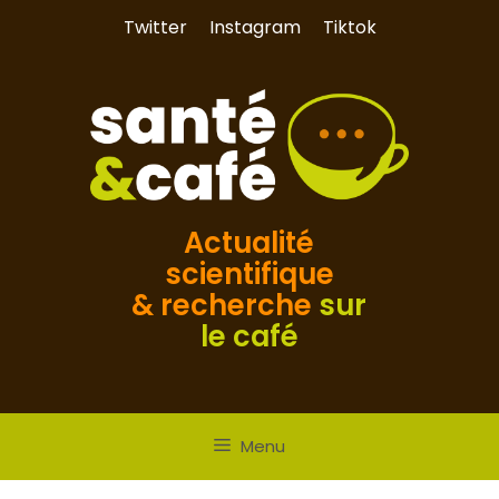
Aller
Twitter
Instagram
Tiktok
au
contenu
Actualité
scientifique
& recherche
sur
le café
Menu