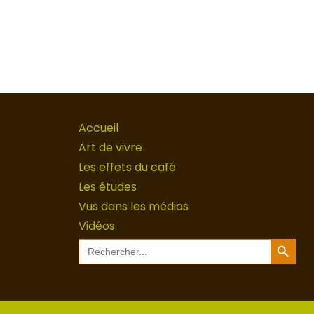
Accueil
Art de vivre
Les effets du café
Les études
Vus dans les médias
Vidéos
Search Button
Search
for: