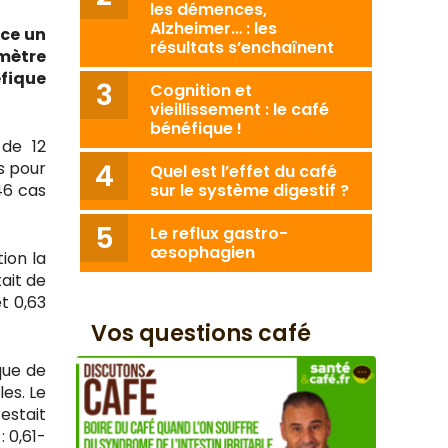
les démences,
Alzheimer… : les
ce un
résultats s’enchaînent
omètre
éfique
Cognition et
vieillissement : le café
bénéfique !
de 12
s pour
Quel est l’effet du café
46 cas
sur le système digestif ?
Le reflux gastro-
œsophagien
ion la
ait de
et 0,63
Vos questions café
que de
es. Le
estait
 0,61-