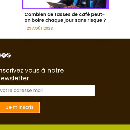
Combien de tasses de café peut-
on boire chaque jour sans risque ?
29 AOÛT 2023
nstagram
X
TikTok
nscrivez vous à notre
newsletter
m
a
Je m'inscris