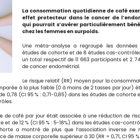
La consommation quotidienne de café exer
effet protecteur dans le cancer de l’end
qui pourrait s’avérer particulièrement bén
chez les femmes en surpoids.
Une méta-analyse a regroupé les données 
études de cohorte et de 8 études cas-contrôle
un total respectif de 11 663 participants et 2 7
de cancer endométrial.
Le risque relatif (RR) moyen pour la consommat
mparée à la plus faible (0 à moins de 2 tasses par jour) ét
 de 0,78 (CI 95 % : 0,71-0,85) dans les études de cohorte 
rôles.
de café par jour était associée à une réduction de ris
e et de 12 % (CI 95 % : 5-18%) dans les études cas-contrôl
orte a montré de plus que l’association inverse ne r
ce de masse corporelle supérieur à 30 (RR = 0,71, CI 95 % :