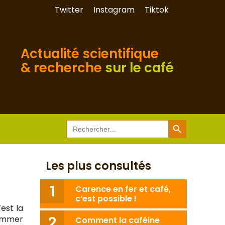
Twitter
Instagram
Tiktok
Actualité scientifique
& recherche
sur le café
Search Button
Search
for:
Les plus consultés
Carence en fer et café,
c’est possible !
’est la
sommer
Comment la caféine