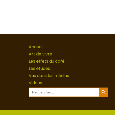
Accueil
Art de vivre
Les effets du café
Les études
Vus dans les médias
Vidéos
Search Button
Search
for: