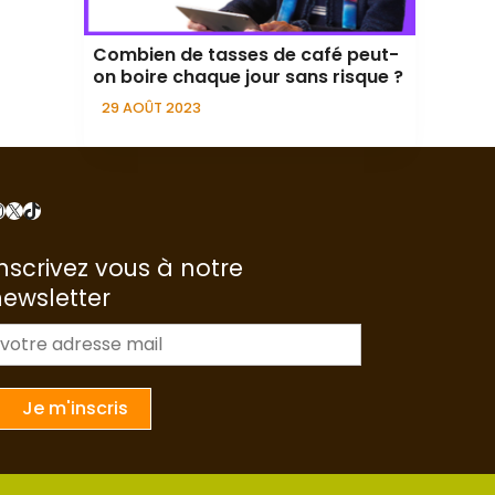
Combien de tasses de café peut-
on boire chaque jour sans risque ?
29 AOÛT 2023
nstagram
X
TikTok
nscrivez vous à notre
newsletter
m
a
Je m'inscris