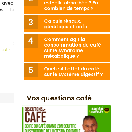
est-elle absorbée ? En
 avec
combien de temps ?
est la
Calculs rénaux,
génétique et café
Comment agit la
 :
consommation de café
faut-
sur le syndrome
métabolique ?
Quel est l’effet du café
sur le système digestif ?
Vos questions café