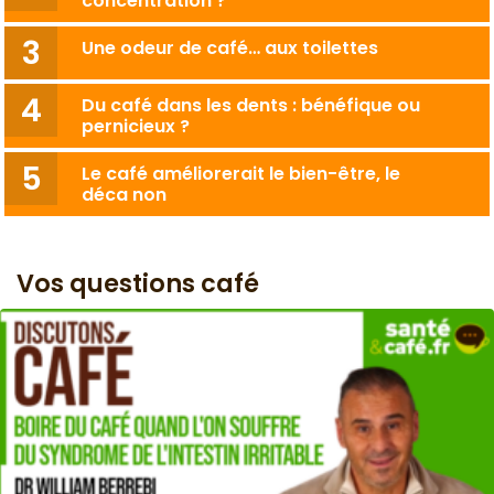
concentration ?
Une odeur de café… aux toilettes
Du café dans les dents : bénéfique ou
pernicieux ?
Le café améliorerait le bien-être, le
déca non
Vos questions café