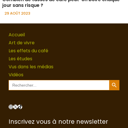
jour sans risque ?
29 AOÛT 2023
Accueil
Art de vivre
Les effets du café
Les études
Vus dans les médias
Vidéos
Search Button
Search
for:
Instagram
X
TikTok
Inscrivez vous à notre newsletter