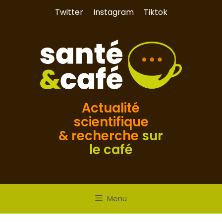
Aller
Twitter
Instagram
Tiktok
au
contenu
Actualité
scientifique
& recherche
sur
le café
Menu