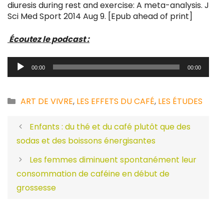
diuresis during rest and exercise: A meta-analysis. J
Sci Med Sport 2014 Aug 9. [Epub ahead of print]
Écoutez le podcast :
Lecteur
00:00
00:00
audio
Catégories
ART DE VIVRE
,
LES EFFETS DU CAFÉ
,
LES ÉTUDES
Enfants : du thé et du café plutôt que des
sodas et des boissons énergisantes
Les femmes diminuent spontanément leur
consommation de caféine en début de
grossesse