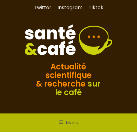
Aller
Twitter
Instagram
Tiktok
au
contenu
Actualité
scientifique
& recherche
sur
le café
Menu