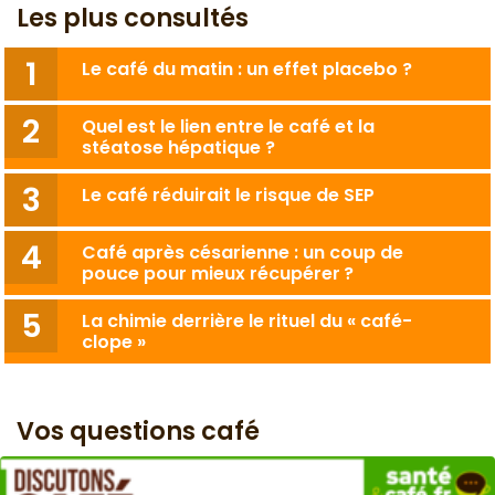
Les plus consultés
Le café du matin : un effet placebo ?
Quel est le lien entre le café et la
stéatose hépatique ?
Le café réduirait le risque de SEP
Café après césarienne : un coup de
pouce pour mieux récupérer ?
La chimie derrière le rituel du « café-
clope »
Vos questions café